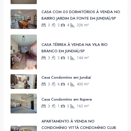
CASA COM 03 DORMITÓRIOS À VENDA NO
BAIRRO JARDIM DA FONTE EM JUNDIAÍ/SP
3
2
4
226
m²
CASA TÉRREA À VENDA NA VILA RIO
BRANCO EM JUNDIAÍ/SP
3
2
3
144
m²
Casa Condomínio em Jundiaí
3
6
4
400
m²
Casa Condomínio em Itupeva
3
1
2
162
m²
APARTAMENTO À VENDA NO
CONDOMÍNIO VITTÁ CONDOMÍNIO CLUB