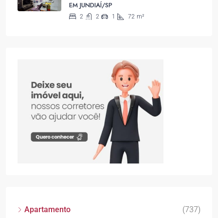
EM JUNDIAÍ/SP
2
2
1
72
m²
Apartamento
(737)