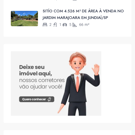
SITÍO COM 4.526 M² DE ÁREA À VENDA NO
JARDIM MARAJOARA EM JUNDIAÍ/SP
2
1
5
66
m²