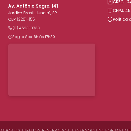
CRECI: 
Av. Antônio Segre, 141
CNPJ: 45
Jardim Brasil, Jundiaí, SP
CEP 13201-155
Política 
(11) 4523-3733
Seg. a Sex. 8h às 17h30
 TODOS OS DIREITOS RESERVADOS. DESENVOLVIDO POR
MATIOT