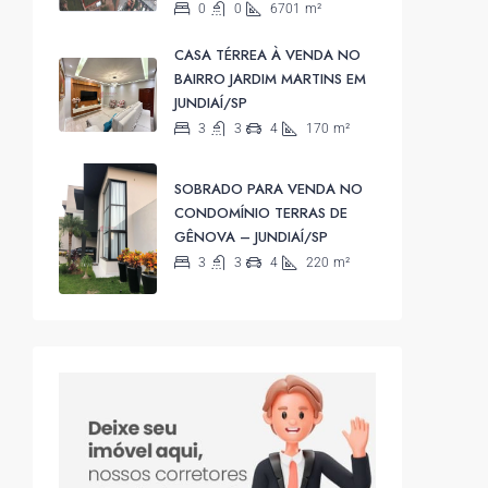
0
0
6701
m²
CASA TÉRREA À VENDA NO
BAIRRO JARDIM MARTINS EM
JUNDIAÍ/SP
3
3
4
170
m²
SOBRADO PARA VENDA NO
CONDOMÍNIO TERRAS DE
GÊNOVA – JUNDIAÍ/SP
3
3
4
220
m²