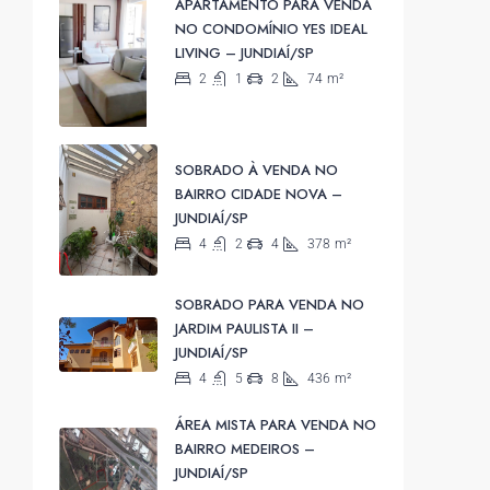
APARTAMENTO PARA VENDA
NO CONDOMÍNIO YES IDEAL
LIVING – JUNDIAÍ/SP
2
1
2
74
m²
SOBRADO À VENDA NO
BAIRRO CIDADE NOVA –
JUNDIAÍ/SP
4
2
4
378
m²
SOBRADO PARA VENDA NO
JARDIM PAULISTA II –
JUNDIAÍ/SP
4
5
8
436
m²
ÁREA MISTA PARA VENDA NO
BAIRRO MEDEIROS –
JUNDIAÍ/SP