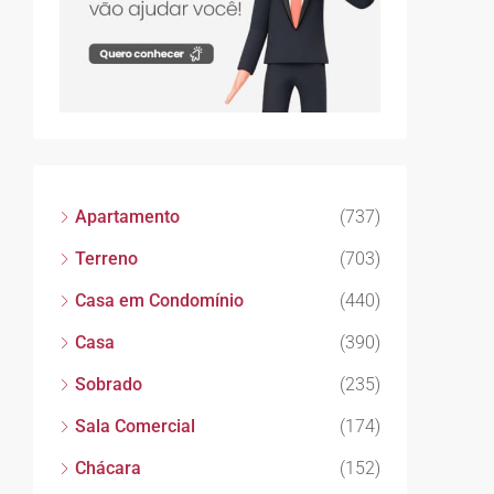
Apartamento
(737)
Terreno
(703)
Casa em Condomínio
(440)
Casa
(390)
Sobrado
(235)
Sala Comercial
(174)
Chácara
(152)