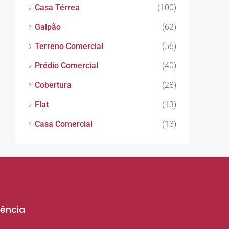
Casa Térrea
(100)
Galpão
(62)
Terreno Comercial
(56)
Prédio Comercial
(40)
Cobertura
(28)
Flat
(13)
Casa Comercial
(13)
ência