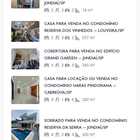
JUNDIAÍ/SP
2
2
2
74
m²
CASA PARA VENDA NO CONDOMÍNIO
RESERVA DOS VINHEDOS – LOUVEIRA/SP
2
3
2
257
m²
COBERTURA PARA VENDA NO EDIFÍCIO
GRAND GARDEN – JUNDIAÍ/SP
5
2
5
345
m²
CASA PARA LOCAÇÃO OU VENDA NO
CONDOMÍNIO HARAS PINDORAMA –
CABREÚVA/SP
4
1
6
280
m²
SOBRADO PARA VENDA NO CONDOMÍNIO
RESERVA DA SERRA – JUNDIAÍ/SP
4
2
4
300
m²