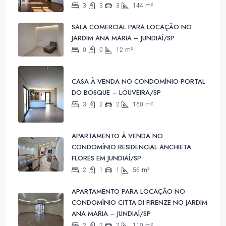
3
3
3
144
m²
SALA COMERCIAL PARA LOCAÇÃO NO
JARDIM ANA MARIA – JUNDIAÍ/SP
0
0
12
m²
CASA À VENDA NO CONDOMÍNIO PORTAL
DO BOSQUE – LOUVEIRA/SP
3
2
2
160
m²
APARTAMENTO À VENDA NO
CONDOMÍNIO RESIDENCIAL ANCHIETA
FLORES EM JUNDIAÍ/SP
2
1
1
56
m²
APARTAMENTO PARA LOCAÇÃO NO
CONDOMÍNIO CITTA DI FIRENZE NO JARDIM
ANA MARIA – JUNDIAÍ/SP
2
2
2
110
m²