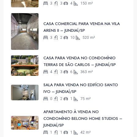
3
3
4
150
m²
CASA COMERCIAL PARA VENDA NA VILA
ARENS II – JUNDIAÍ/SP
3
2
10
520
m²
CASA PARA VENDA NO CONDOMÍNIO
TERRAS DE SÃO CARLOS – JUNDIAÍ/SP
4
3
6
363
m²
SALA PARA VENDA NO EDIFÍCIO SANTO
IVO – JUNDIAÍ/SP
0
2
1
75
m²
APARTAMENTO À VENDA NO
CONDOMÍNIO BELONG HOME STUDIOS –
JUNDIAÍ/SP
1
1
1
42
m²