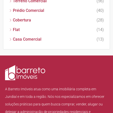
Terreno Comercial
(56)
Prédio Comercial
(40)
Cobertura
(28)
Flat
(14)
Casa Comercial
(13)
A Barreto Imóveis atua como uma imobiliária completa em
Jundiaí e em toda a região. Nós nos especializamos em oferecer
soluções práticas para quem busca comprar, vender, alugar ou
delegar a administração de propriedades residenciais e