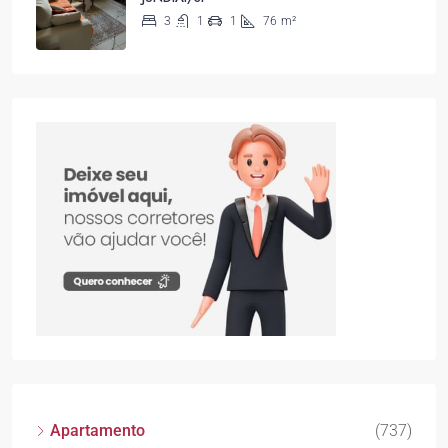
3
1
1
76
m²
Apartamento
(737)