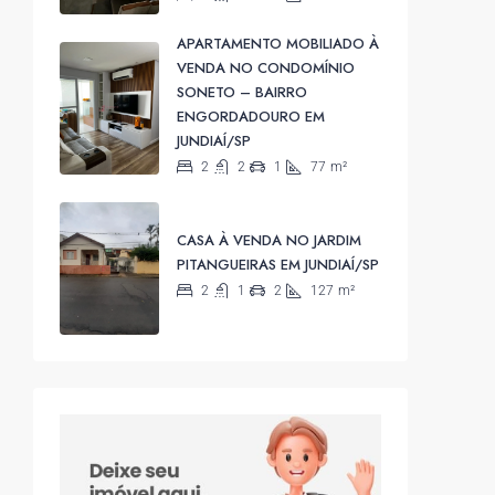
APARTAMENTO MOBILIADO À
VENDA NO CONDOMÍNIO
SONETO – BAIRRO
ENGORDADOURO EM
JUNDIAÍ/SP
2
2
1
77
m²
CASA À VENDA NO JARDIM
PITANGUEIRAS EM JUNDIAÍ/SP
2
1
2
127
m²