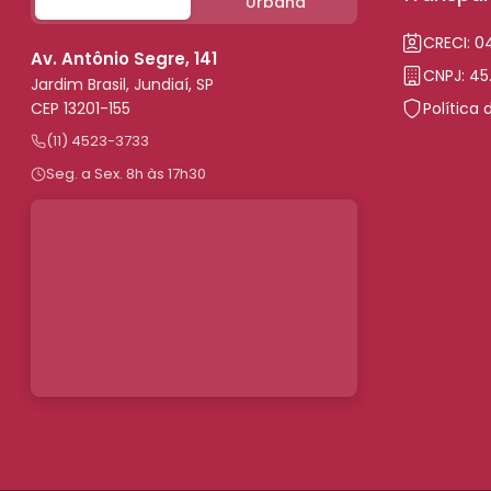
Urbana
CRECI: 
Av. Antônio Segre, 141
CNPJ: 45
Jardim Brasil, Jundiaí, SP
CEP 13201-155
Política 
(11) 4523-3733
Seg. a Sex. 8h às 17h30