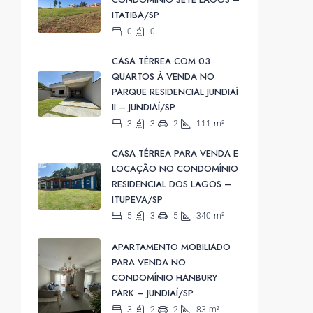
ITATIBA/SP
0
0
CASA TÉRREA COM 03
QUARTOS À VENDA NO
PARQUE RESIDENCIAL JUNDIAÍ
II – JUNDIAÍ/SP
3
3
2
111
m²
CASA TÉRREA PARA VENDA E
LOCAÇÃO NO CONDOMÍNIO
RESIDENCIAL DOS LAGOS –
ITUPEVA/SP
5
3
5
340
m²
APARTAMENTO MOBILIADO
PARA VENDA NO
CONDOMÍNIO HANBURY
PARK – JUNDIAÍ/SP
3
2
2
83
m²