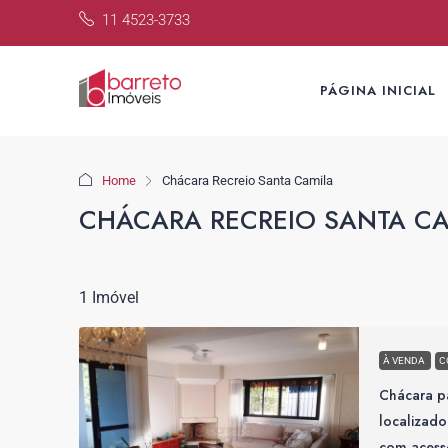
11 4523-3733
PÁGINA INICIAL
Home
Chácara Recreio Santa Camila
CHÁCARA RECREIO SANTA C
1 Imóvel
À VENDA
C
Chácara pa
localizado
com acess