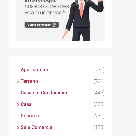
Apartamento
(731)
Terreno
(701)
Casa em Condomínio
(446)
Casa
(388)
Sobrado
(231)
Sala Comercial
(173)