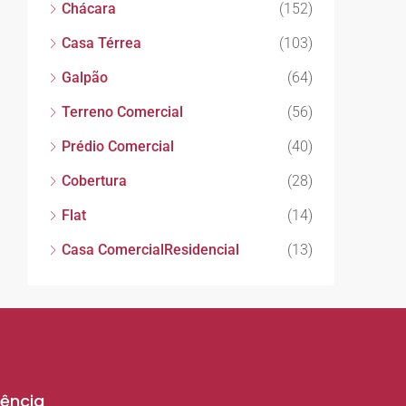
Chácara
(152)
Casa Térrea
(103)
Galpão
(64)
Terreno Comercial
(56)
Prédio Comercial
(40)
Cobertura
(28)
Flat
(14)
Casa ComercialResidencial
(13)
ência