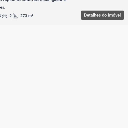
es.
Detalhes do Imóvel
4
2
273
m²