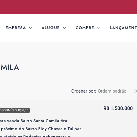
EMPRESA
ALUGUE
COMPRE
LANÇAMEN
AMILA
Ordenar por:
Ordem padrão
R$ 1.500.000
ONDOMÍNIO: R$ 0,00
ra venda Bairro Santa Camila fica
 próximo do Bairro Eloy Chaves e Tulipas,
o rápido as Rodovias Anhanguera e