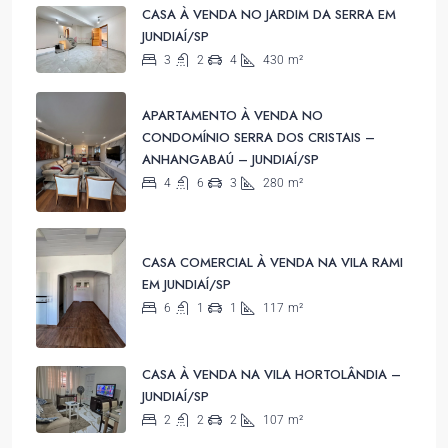
CASA À VENDA NO JARDIM DA SERRA EM
JUNDIAÍ/SP
3
2
4
430
m²
APARTAMENTO À VENDA NO
CONDOMÍNIO SERRA DOS CRISTAIS –
ANHANGABAÚ – JUNDIAÍ/SP
4
6
3
280
m²
CASA COMERCIAL À VENDA NA VILA RAMI
EM JUNDIAÍ/SP
6
1
1
117
m²
CASA À VENDA NA VILA HORTOLÂNDIA –
JUNDIAÍ/SP
2
2
2
107
m²