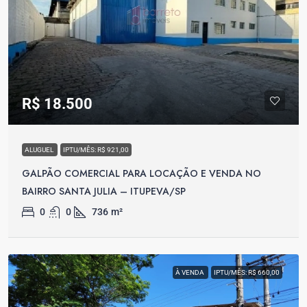
R$ 18.500
ALUGUEL
IPTU/MÊS: R$ 921,00
GALPÃO COMERCIAL PARA LOCAÇÃO E VENDA NO
BAIRRO SANTA JULIA – ITUPEVA/SP
0
0
736
m²
À VENDA
IPTU/MÊS: R$ 660,00