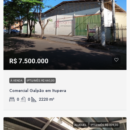
R$ 7.500.000
À VENDA
IPTU/MÊS: R$ 660,00
Comercial Galpão em Itupeva
0
0
2220
m²
ALUGUEL
IPTU/MÊS: R$ 326,00