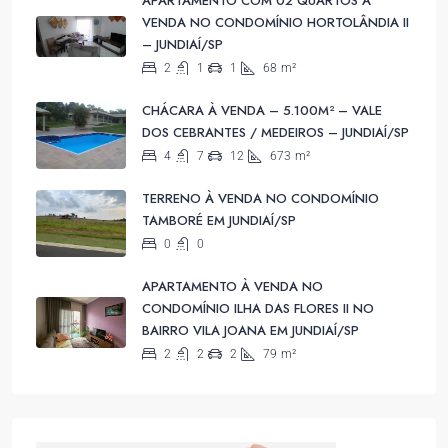
APARTAMENTO COM 02 QUARTOS À
VENDA NO CONDOMÍNIO HORTOLÂNDIA II
– JUNDIAÍ/SP
2
1
1
68
m²
CHÁCARA À VENDA – 5.100M² – VALE
DOS CEBRANTES / MEDEIROS – JUNDIAÍ/SP
4
7
12
673
m²
TERRENO À VENDA NO CONDOMÍNIO
TAMBORÉ EM JUNDIAÍ/SP
0
0
APARTAMENTO À VENDA NO
CONDOMÍNIO ILHA DAS FLORES II NO
BAIRRO VILA JOANA EM JUNDIAÍ/SP
2
2
2
79
m²