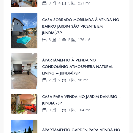
3
4
5
231
m²
CASA SOBRADO MOBILIADA À VENDA NO
BAIRRO JARDIM SÃO VICENTE EM
JUNDIAÍ/SP
3
4
5
176
m²
APARTAMENTO À VENDA NO
CONDOMÍNIO ATMOSPHERA NATURAL
LIVING – JUNDIAÍ/SP
2
2
1
56
m²
CASA PARA VENDA NO JARDIM DANUBIO –
JUNDIAÍ/SP
3
3
1
184
m²
APARTAMENTO GARDEN PARA VENDA NO