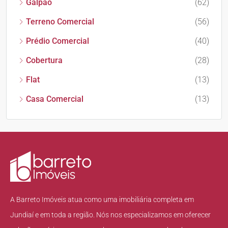
Galpão
(62)
Terreno Comercial
(56)
Prédio Comercial
(40)
Cobertura
(28)
Flat
(13)
Casa Comercial
(13)
A Barreto Imóveis atua como uma imobiliária completa em
Jundiaí e em toda a região. Nós nos especializamos em oferecer