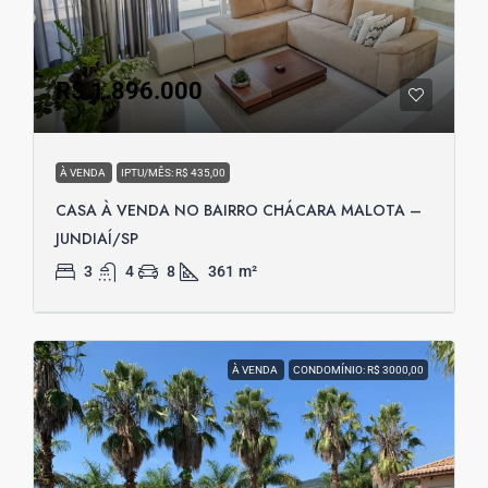
R$ 1.896.000
À VENDA
IPTU/MÊS: R$ 435,00
CASA À VENDA NO BAIRRO CHÁCARA MALOTA –
JUNDIAÍ/SP
3
4
8
361
m²
À VENDA
CONDOMÍNIO: R$ 3000,00