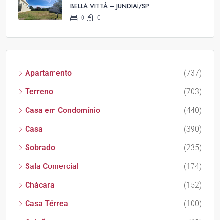
BELLA VITTÁ – JUNDIAÍ/SP
0
0
Apartamento
(737)
Terreno
(703)
Casa em Condomínio
(440)
Casa
(390)
Sobrado
(235)
Sala Comercial
(174)
Chácara
(152)
Casa Térrea
(100)