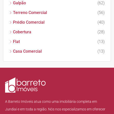
Galpão
(62)
Terreno Comercial
(56)
Prédio Comercial
(40)
Cobertura
(28)
Flat
(13)
Casa Comercial
(13)
A Barreto Imóveis atua como uma imobiliária completa em
Jundiaí e em toda a região. Nós nos especializamos em oferecer