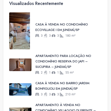
Visualizados Recentemente
CASA À VENDA NO CONDOMÍNIO
ECOVILLAGE I EM JUNDIAÍ/SP
3
3
3
180
m²
APARTAMENTO PARA LOCAÇÃO NO
CONDOMÍNIO RESERVA DO JAPI –
SUCUPIRA – JUNDIAÍ/SP
2
1
1
55
m²
CASA À VENDA NO BAIRRO JARDIM
BONFIGLIOLI EM JUNDIAÍ/SP
3
3
3
210
m²
APARTAMENTO À VENDA NO
CONDOMÍNIO VILLAGGIO DI FIRENZE –