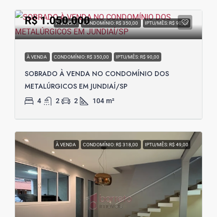
R$ 1.050.000
À VENDA
CONDOMÍNIO: R$ 350,00
IPTU/MÊS: R$ 90,00
À VENDA
CONDOMÍNIO: R$ 350,00
IPTU/MÊS: R$ 90,00
SOBRADO À VENDA NO CONDOMÍNIO DOS
METALÚRGICOS EM JUNDIAÍ/SP
4
2
2
104
m²
À VENDA
CONDOMÍNIO: R$ 318,00
IPTU/MÊS: R$ 49,00