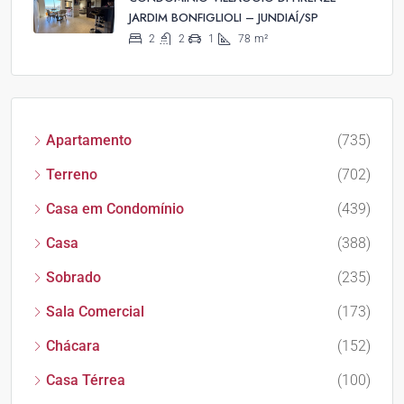
JARDIM BONFIGLIOLI – JUNDIAÍ/SP
2
2
1
78
m²
Apartamento
(735)
Terreno
(702)
Casa em Condomínio
(439)
Casa
(388)
Sobrado
(235)
Sala Comercial
(173)
Chácara
(152)
Casa Térrea
(100)