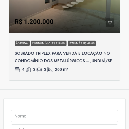
R$ 1.200.000
À VENDA
CONDOMÍNIO: R$ 318,00
IPTU/MÊS: R$ 49,00
SOBRADO TRIPLEX PARA VENDA E LOCAÇÃO NO
CONDOMÍNIO DOS METALÚRGICOS – JUNDIAÍ/SP
4
3
3
260
m²