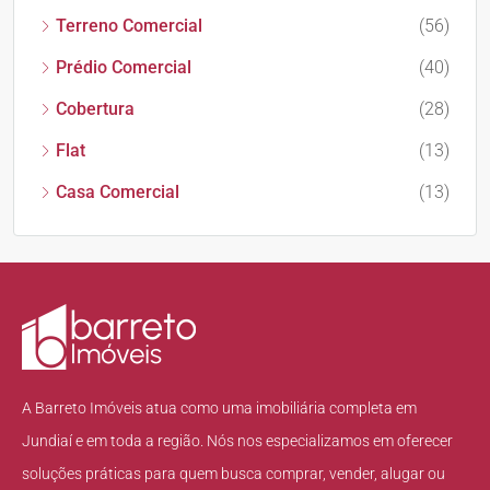
Terreno Comercial
(56)
Prédio Comercial
(40)
Cobertura
(28)
Flat
(13)
Casa Comercial
(13)
A Barreto Imóveis atua como uma imobiliária completa em
Jundiaí e em toda a região. Nós nos especializamos em oferecer
soluções práticas para quem busca comprar, vender, alugar ou