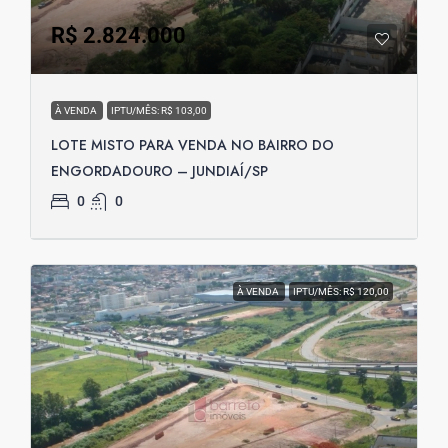
R$ 2.824.000
À VENDA
IPTU/MÊS: R$ 103,00
LOTE MISTO PARA VENDA NO BAIRRO DO
ENGORDADOURO – JUNDIAÍ/SP
0
0
À VENDA
IPTU/MÊS: R$ 120,00