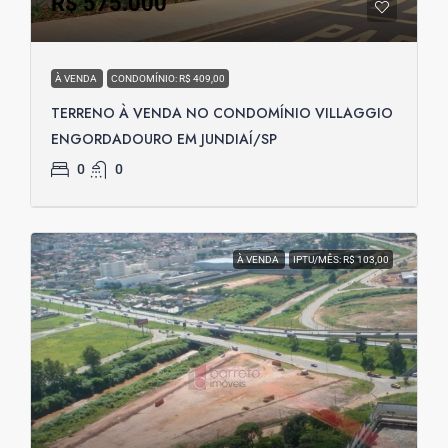
R$ 575.000
À VENDA
CONDOMÍNIO: R$ 409,00
TERRENO À VENDA NO CONDOMÍNIO VILLAGGIO
ENGORDADOURO EM JUNDIAÍ/SP
0
0
À VENDA
IPTU/MÊS: R$ 103,00