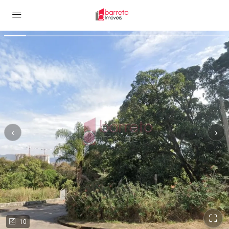
‹
›
10