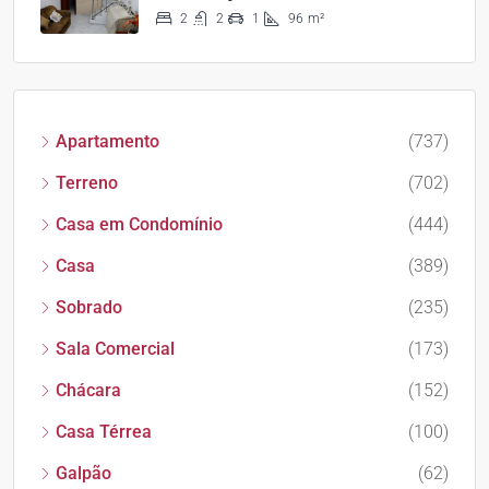
2
2
1
96
m²
Apartamento
(737)
Terreno
(702)
Casa em Condomínio
(444)
Casa
(389)
Sobrado
(235)
Sala Comercial
(173)
Chácara
(152)
Casa Térrea
(100)
Galpão
(62)