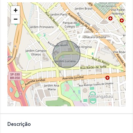
+
−
Descrição