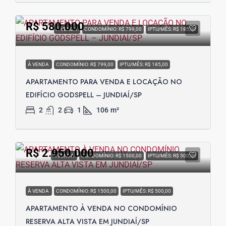
R$ 580.000
À VENDA
CONDOMÍNIO: R$ 799,00
IPTU/MÊS: R$ 185,00
À VENDA
CONDOMÍNIO: R$ 799,00
IPTU/MÊS: R$ 185,00
APARTAMENTO PARA VENDA E LOCAÇÃO NO
EDIFÍCIO GODSPELL – JUNDIAÍ/SP
2
2
1
106
m²
R$ 2.950.000
À VENDA
CONDOMÍNIO: R$ 1500,00
IPTU/MÊS: R$ 500,00
À VENDA
CONDOMÍNIO: R$ 1500,00
IPTU/MÊS: R$ 500,00
APARTAMENTO À VENDA NO CONDOMÍNIO
RESERVA ALTA VISTA EM JUNDIAÍ/SP