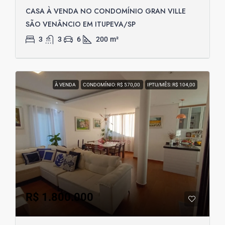
CASA À VENDA NO CONDOMÍNIO GRAN VILLE
SÃO VENÂNCIO EM ITUPEVA/SP
3
3
6
200
m²
À VENDA
CONDOMÍNIO: R$ 570,00
IPTU/MÊS: R$ 104,00
R$ 1.800.000