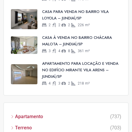
CASA PARA VENDA NO BAIRRO VILA
LOYOLA – JUNDIAÍ/SP
2
2
2
226
m²
CASA À VENDA NO BAIRRO CHÁCARA
MALOTA – JUNDIAÍ/SP
3
4
8
361
m²
APARTAMENTO PARA LOCAÇÃO E VENDA
NO EDIFÍCIO MIRANTE VILA ARENS –
JUNDIAÍ/SP
4
3
2
218
m²
Apartamento
(737)
Terreno
(703)