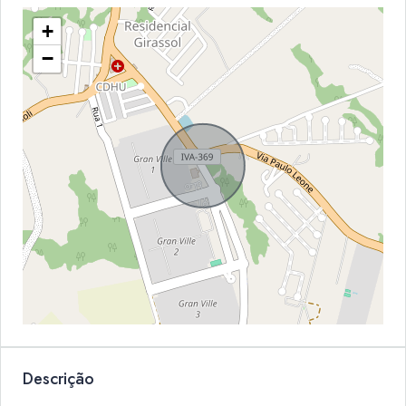
+
−
Descrição