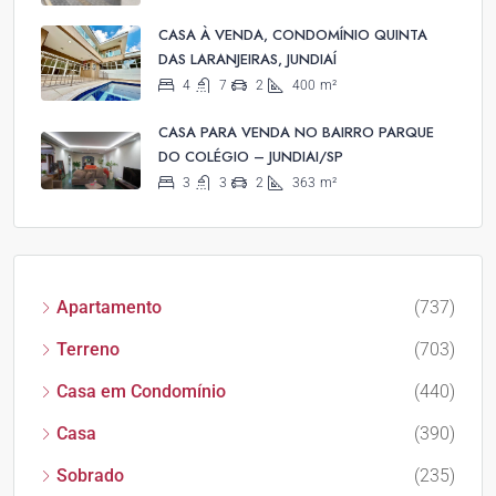
CASA À VENDA, CONDOMÍNIO QUINTA
DAS LARANJEIRAS, JUNDIAÍ
4
7
2
400
m²
CASA PARA VENDA NO BAIRRO PARQUE
DO COLÉGIO – JUNDIAI/SP
3
3
2
363
m²
Apartamento
(737)
Terreno
(703)
Casa em Condomínio
(440)
Casa
(390)
Sobrado
(235)