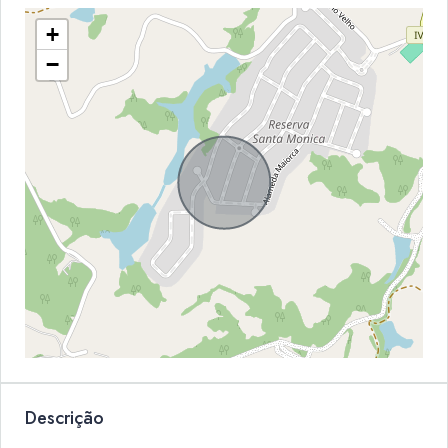
+
−
Descrição