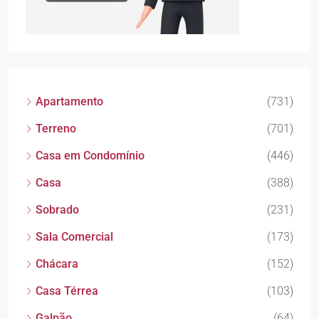
Apartamento
(731)
Terreno
(701)
Casa em Condomínio
(446)
Casa
(388)
Sobrado
(231)
Sala Comercial
(173)
Chácara
(152)
Casa Térrea
(103)
Galpão
(64)