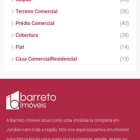
Terreno Comercial
(56)
Prédio Comercial
(40)
Cobertura
(28)
Flat
(14)
Casa ComercialResidencial
(13)
A Barreto Imóveis atua como uma imobiliária completa em
Jundiaí e em toda a região. Nós nos especializamos em oferecer
soluções práticas para quem busca comprar, vender, alugar ou