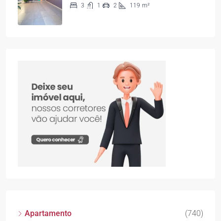
3
1
2
119
m²
Apartamento
(740)