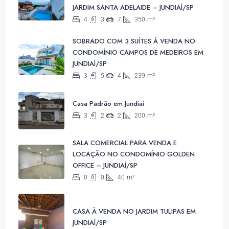
JARDIM SANTA ADELAIDE – JUNDIAÍ/SP
4
3
7
350
m²
SOBRADO COM 3 SUÍTES À VENDA NO
CONDOMÍNIO CAMPOS DE MEDEIROS EM
JUNDIAÍ/SP
3
5
4
239
m²
Casa Padrão em Jundiaí
3
2
2
200
m²
SALA COMERCIAL PARA VENDA E
LOCAÇÃO NO CONDOMÍNIO GOLDEN
OFFICE – JUNDIAÍ/SP
0
0
40
m²
CASA À VENDA NO JARDIM TULIPAS EM
JUNDIAÍ/SP