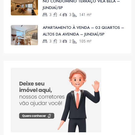
NO CONDOMÍNIO TERRAÇO VILA BELA –
JUNDIAÍ/SP
3
4
3
141
m²
APARTAMENTO À VENDA – 03 QUARTOS –
ALTOS DA AVENIDA – JUNDIAÍ/SP
3
3
2
105
m²