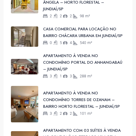
ÂNGELA – HORTO FLORESTAL –
JUNDIAÍ/SP
2
2
2
98
m²
CASA COMERCIAL PARA LOCAÇÃO NO
BAIRRO CHÁCARA URBANA EM JUNDIAÍ/SP
0
5
4
540
m²
APARTAMENTO À VENDA NO
CONDOMÍNIO PORTAL DO ANHANGABAÚ
– JUNDIAÍ/SP
3
1
3
288
m²
APARTAMENTO À VENDA NO
CONDOMÍNIO TORRES DE OZANAM –
BAIRRO HORTO FLORESTAL – JUNDIAÍ/SP
3
2
2
101
m²
APARTAMENTO COM 03 SUÍTES À VENDA