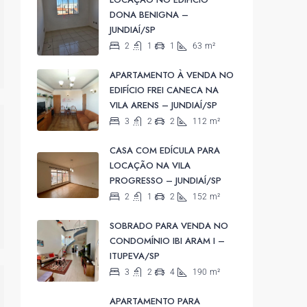
DONA BENIGNA –
JUNDIAÍ/SP
2
1
1
63
m²
APARTAMENTO À VENDA NO
EDIFÍCIO FREI CANECA NA
VILA ARENS – JUNDIAÍ/SP
3
2
2
112
m²
CASA COM EDÍCULA PARA
LOCAÇÃO NA VILA
PROGRESSO – JUNDIAÍ/SP
2
1
2
152
m²
SOBRADO PARA VENDA NO
CONDOMÍNIO IBI ARAM I –
ITUPEVA/SP
3
2
4
190
m²
APARTAMENTO PARA