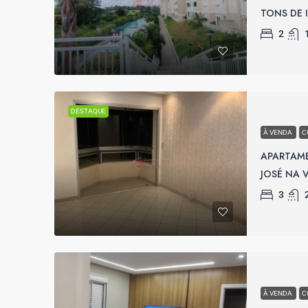
TONS DE 
2
DESTAQUE
À VENDA
C
APARTAME
JOSÉ NA V
3
À VENDA
C