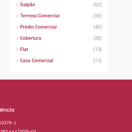
Galpão
(62)
Terreno Comercial
(56)
Prédio Comercial
(40)
Cobertura
(28)
Flat
(13)
Casa Comercial
(13)
ência
040376-J
.282.444/0001-03