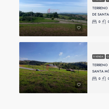
TERRENO
DE SANTA
0
À VENDA
C
TERRENO 
SANTA MÔ
0