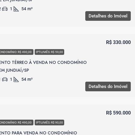
2
1
54
m²
Detalhes do Imóvel
R$ 330.000
ONDOMÍNIO: R$ 490,00
IPTU/MÊS: R$ 59,00
ENTO TÉRREO À VENDA NO CONDOMÍNIO
 EM JUNDIAÍ/SP
1
1
54
m²
Detalhes do Imóvel
R$ 590.000
ONDOMÍNIO: R$ 490,00
IPTU/MÊS: R$ 90,00
ENTO PARA VENDA NO CONDOMÍNIO