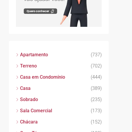
Apartamento
(737)
Terreno
(702)
Casa em Condomínio
(444)
Casa
(389)
Sobrado
(235)
Sala Comercial
(173)
Chácara
(152)