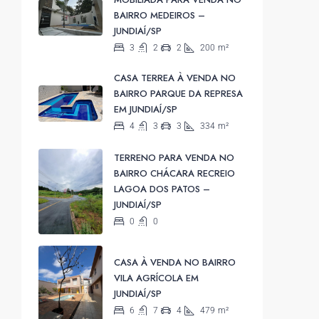
BAIRRO MEDEIROS –
JUNDIAÍ/SP
3
2
2
200
m²
CASA TERREA À VENDA NO
BAIRRO PARQUE DA REPRESA
EM JUNDIAÍ/SP
4
3
3
334
m²
TERRENO PARA VENDA NO
BAIRRO CHÁCARA RECREIO
LAGOA DOS PATOS –
JUNDIAÍ/SP
0
0
CASA À VENDA NO BAIRRO
VILA AGRÍCOLA EM
JUNDIAÍ/SP
6
7
4
479
m²