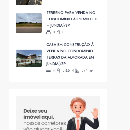
TERRENO PARA VENDA NO
CONDOMÍNIO ALPHAVILLE II
– JUNDIAÍ/SP
0
0
CASA EM CONSTRUÇÃO À
VENDA NO CONDOMÍNIO
TERRAS DA ALVORADA EM
JUNDIAÍ/SP
4
5
4
574
m²