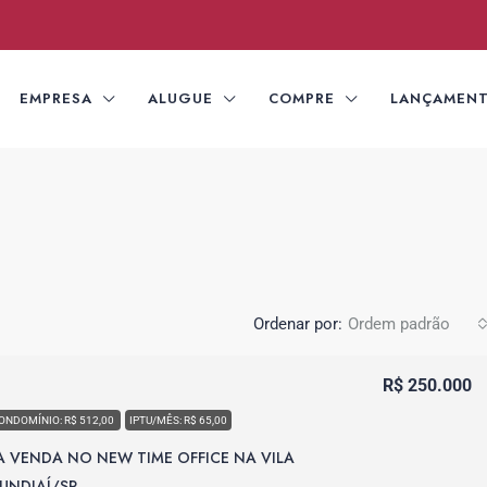
EMPRESA
ALUGUE
COMPRE
LANÇAMEN
Ordenar por:
Ordem padrão
R$ 250.000
ONDOMÍNIO: R$ 512,00
IPTU/MÊS: R$ 65,00
A VENDA NO NEW TIME OFFICE NA VILA
JUNDIAÍ/SP