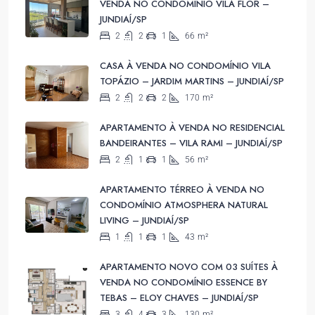
VENDA NO CONDOMÍNIO VILA FLOR –
JUNDIAÍ/SP
2
2
1
66
m²
CASA À VENDA NO CONDOMÍNIO VILA
TOPÁZIO – JARDIM MARTINS – JUNDIAÍ/SP
2
2
2
170
m²
APARTAMENTO À VENDA NO RESIDENCIAL
BANDEIRANTES – VILA RAMI – JUNDIAÍ/SP
2
1
1
56
m²
APARTAMENTO TÉRREO À VENDA NO
CONDOMÍNIO ATMOSPHERA NATURAL
LIVING – JUNDIAÍ/SP
1
1
1
43
m²
APARTAMENTO NOVO COM 03 SUÍTES À
VENDA NO CONDOMÍNIO ESSENCE BY
TEBAS – ELOY CHAVES – JUNDIAÍ/SP
3
4
3
130
m²