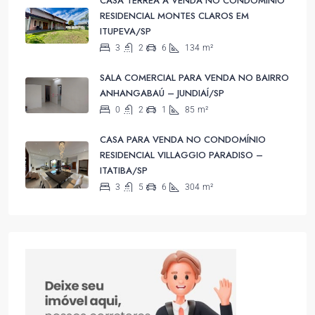
CASA TÉRREA À VENDA NO CONDOMÍNIO
RESIDENCIAL MONTES CLAROS EM
ITUPEVA/SP
3
2
6
134
m²
SALA COMERCIAL PARA VENDA NO BAIRRO
ANHANGABAÚ – JUNDIAÍ/SP
0
2
1
85
m²
CASA PARA VENDA NO CONDOMÍNIO
RESIDENCIAL VILLAGGIO PARADISO –
ITATIBA/SP
3
5
6
304
m²