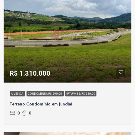
R$ 1.310.000
À VENDA
CONDOMÍNIO: R$ 590,00
IPTU/MÊS: R$ 230,00
Terreno Condomínio em Jundiaí
0
0