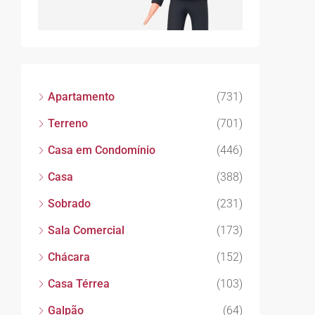
Apartamento
(731)
Terreno
(701)
Casa em Condomínio
(446)
Casa
(388)
Sobrado
(231)
Sala Comercial
(173)
Chácara
(152)
Casa Térrea
(103)
Galpão
(64)