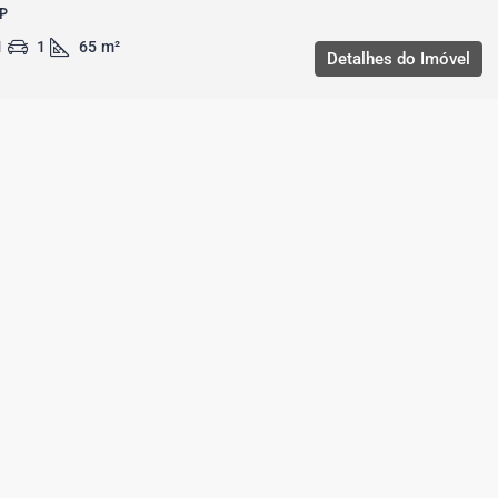
P
1
1
65
m²
Detalhes do Imóvel