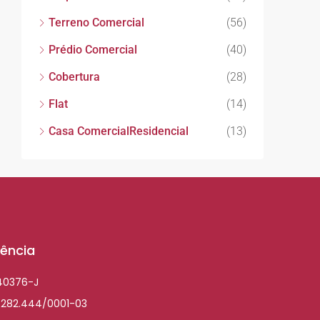
Terreno Comercial
(56)
Prédio Comercial
(40)
Cobertura
(28)
Flat
(14)
Casa ComercialResidencial
(13)
ência
040376-J
.282.444/0001-03