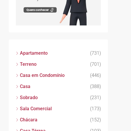
Apartamento
(731)
Terreno
(701)
Casa em Condomínio
(446)
Casa
(388)
Sobrado
(231)
Sala Comercial
(173)
Chácara
(152)
Casa Térrea
(103)