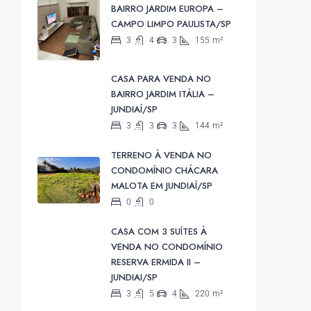
BAIRRO JARDIM EUROPA –
CAMPO LIMPO PAULISTA/SP
3
4
3
155
m²
CASA PARA VENDA NO
BAIRRO JARDIM ITÁLIA –
JUNDIAÍ/SP
3
3
3
144
m²
TERRENO À VENDA NO
CONDOMÍNIO CHÁCARA
MALOTA EM JUNDIAÍ/SP
0
0
CASA COM 3 SUÍTES À
VENDA NO CONDOMÍNIO
RESERVA ERMIDA II –
JUNDIAI/SP
3
5
4
220
m²