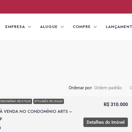
EMPRESA
ALUGUE
COMPRE
LANÇAMEN
Ordenar por:
Ordem padrão
ONDOMÍNIO: R$ 679,00
IPTU/MÊS: R$ 264,00
R$ 310.000
 À VENDA NO CONDOMÍNIO ARTS –
P
Detalhes do Imóvel
0