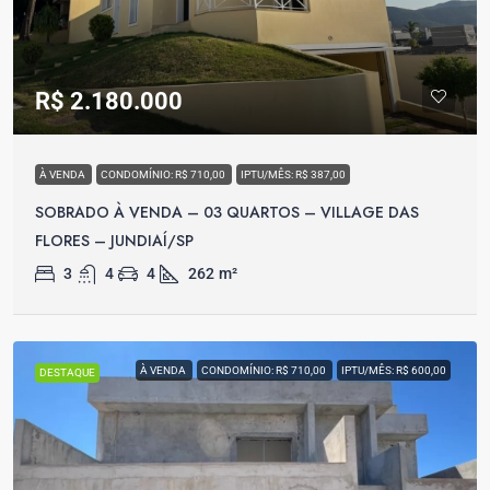
R$ 2.180.000
À VENDA
CONDOMÍNIO: R$ 710,00
IPTU/MÊS: R$ 387,00
SOBRADO À VENDA – 03 QUARTOS – VILLAGE DAS
FLORES – JUNDIAÍ/SP
3
4
4
262
m²
À VENDA
CONDOMÍNIO: R$ 710,00
IPTU/MÊS: R$ 600,00
DESTAQUE