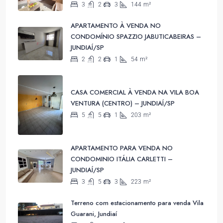
3
2
3
144
m²
APARTAMENTO À VENDA NO
CONDOMÍNIO SPAZZIO JABUTICABEIRAS –
JUNDIAÍ/SP
2
2
1
54
m²
CASA COMERCIAL À VENDA NA VILA BOA
VENTURA (CENTRO) – JUNDIAÍ/SP
5
5
1
203
m²
APARTAMENTO PARA VENDA NO
CONDOMINIO ITÁLIA CARLETTI –
JUNDIAÍ/SP
3
5
3
223
m²
Terreno com estacionamento para venda Vila
Guarani, Jundiaí