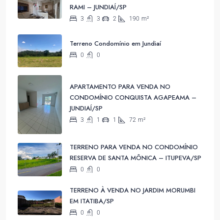
RAMI – JUNDIAÍ/SP
3
3
2
190
m²
Terreno Condomínio em Jundiaí
0
0
APARTAMENTO PARA VENDA NO
CONDOMÍNIO CONQUISTA AGAPEAMA –
JUNDIAÍ/SP
3
1
1
72
m²
TERRENO PARA VENDA NO CONDOMÍNIO
RESERVA DE SANTA MÔNICA – ITUPEVA/SP
0
0
TERRENO À VENDA NO JARDIM MORUMBI
EM ITATIBA/SP
0
0