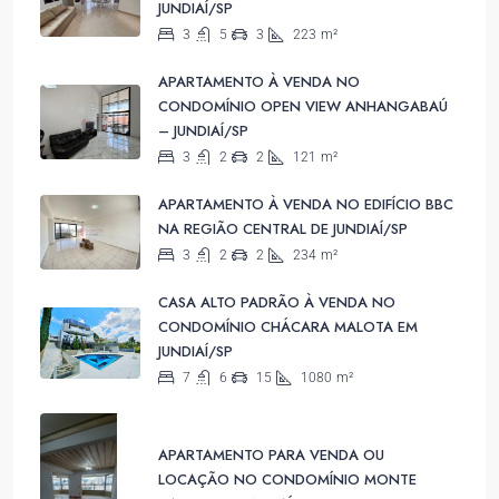
JUNDIAÍ/SP
3
5
3
223
m²
APARTAMENTO À VENDA NO
CONDOMÍNIO OPEN VIEW ANHANGABAÚ
– JUNDIAÍ/SP
3
2
2
121
m²
APARTAMENTO À VENDA NO EDIFÍCIO BBC
NA REGIÃO CENTRAL DE JUNDIAÍ/SP
3
2
2
234
m²
CASA ALTO PADRÃO À VENDA NO
CONDOMÍNIO CHÁCARA MALOTA EM
JUNDIAÍ/SP
7
6
15
1080
m²
APARTAMENTO PARA VENDA OU
LOCAÇÃO NO CONDOMÍNIO MONTE