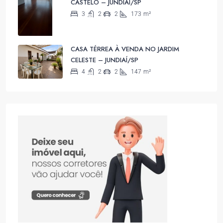
CASTELO – JUNDIAÍ/SP
3
2
2
173
m²
CASA TÉRREA À VENDA NO JARDIM
CELESTE – JUNDIAÍ/SP
4
2
2
147
m²