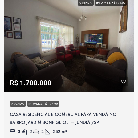
À VENDA
IPTU/MÊS: R$ 174,00
R$ 1.700.000
À VENDA
IPTU/MÊS: R$ 174,00
CASA RESIDENCIAL E COMERCIAL PARA VENDA NO
BAIRRO JARDIM BONFIGLIOLI – JUNDIAÍ/SP
3
2
2
252
m²