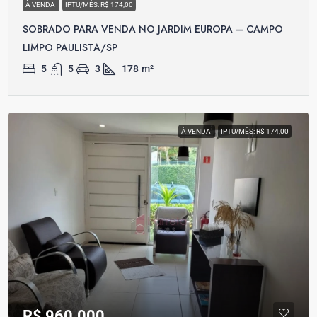
À VENDA
IPTU/MÊS: R$ 174,00
SOBRADO PARA VENDA NO JARDIM EUROPA – CAMPO
LIMPO PAULISTA/SP
5
5
3
178
m²
À VENDA
IPTU/MÊS: R$ 174,00
R$ 960.000