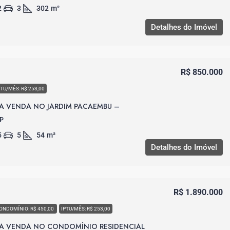
2
3
302
m²
Detalhes do Imóvel
R$ 850.000
PTU/MÊS: R$ 253,00
A VENDA NO JARDIM PACAEMBU –
P
5
5
54
m²
Detalhes do Imóvel
R$ 1.890.000
ONDOMÍNIO: R$ 450,00
IPTU/MÊS: R$ 253,00
A VENDA NO CONDOMÍNIO RESIDENCIAL