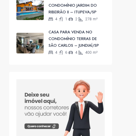
CONDOMÍNIO JARDIM DO
RIBEIRÃO II – ITUPEVA/SP
4
1
2
278
m²
CASA PARA VENDA NO
CONDOMÍNIO TERRAS DE
SÃO CARLOS – JUNDIAÍ/SP
4
6
4
400
m²