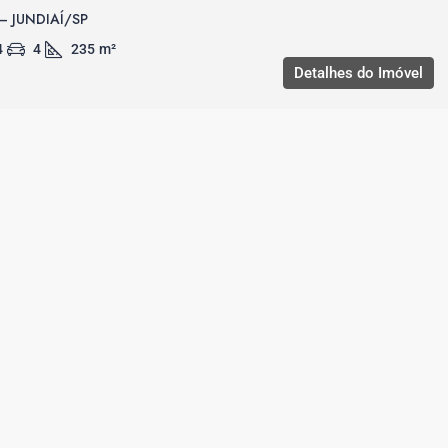
– JUNDIAÍ/SP
4
4
235
m²
Detalhes do Imóvel