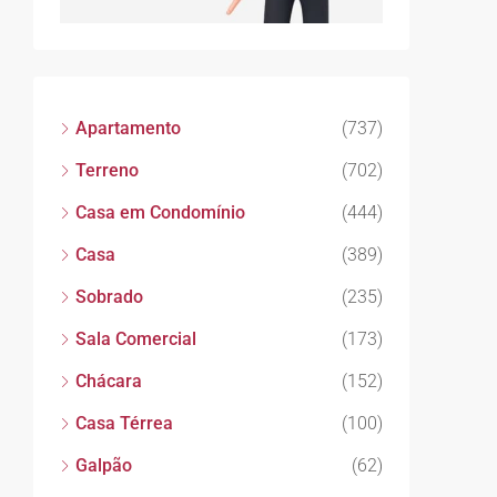
Apartamento
(737)
Terreno
(702)
Casa em Condomínio
(444)
Casa
(389)
Sobrado
(235)
Sala Comercial
(173)
Chácara
(152)
Casa Térrea
(100)
Galpão
(62)