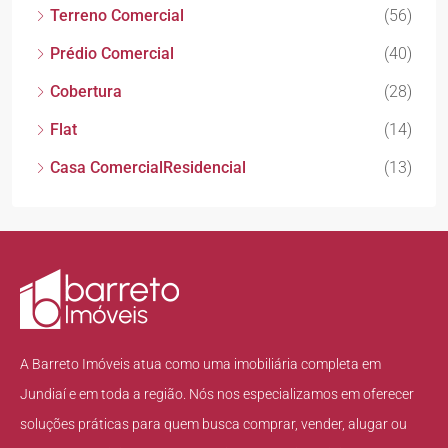
Terreno Comercial
(56)
Prédio Comercial
(40)
Cobertura
(28)
Flat
(14)
Casa ComercialResidencial
(13)
A Barreto Imóveis atua como uma imobiliária completa em
Jundiaí e em toda a região. Nós nos especializamos em oferecer
soluções práticas para quem busca comprar, vender, alugar ou