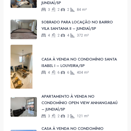
JUNDIAÍ/SP
3
2
2
84
m²
SOBRADO PARA LOCAÇÃO NO BAIRRO
VILA SANTANA II – JUNDIAÍ/SP
4
2
4
372
m²
CASA À VENDA NO CONDOMÍNIO SANTA
ISABEL I – LOUVEIRA/SP
4
6
6
404
m²
APARTAMENTO À VENDA NO
CONDOMÍNIO OPEN VIEW ANHANGABAÚ
– JUNDIAÍ/SP
3
2
2
121
m²
CASA À VENDA NO CONDOMÍNIO