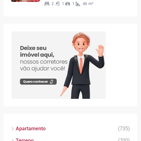
2
1
1
46
m²
Apartamento
(735)
Terreno
(700)