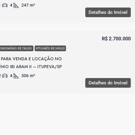
1
4
247
m²
Detalhes do Imóvel
R$ 2.700.000
ONDOMÍNIO: R$ 780,00
IPTU/MÊS: R$ 349,00
 PARA VENDA E LOCAÇÃO NO
IO IBI ARAM II – ITUPEVA/SP
2
4
306
m²
Detalhes do Imóvel