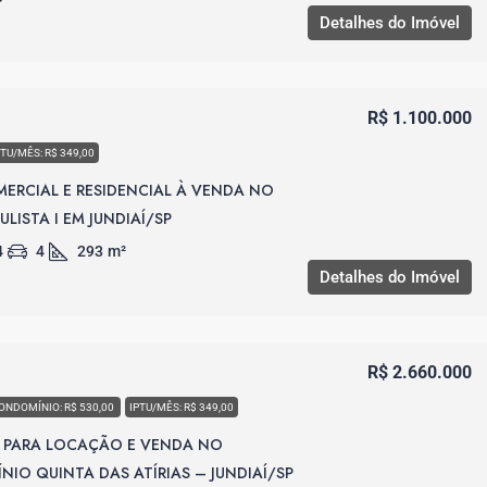
Detalhes do Imóvel
R$ 1.100.000
PTU/MÊS: R$ 349,00
ERCIAL E RESIDENCIAL À VENDA NO
ULISTA I EM JUNDIAÍ/SP
4
4
293
m²
Detalhes do Imóvel
R$ 2.660.000
ONDOMÍNIO: R$ 530,00
IPTU/MÊS: R$ 349,00
 PARA LOCAÇÃO E VENDA NO
IO QUINTA DAS ATÍRIAS – JUNDIAÍ/SP