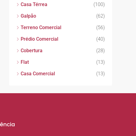
Casa Térrea
(100)
Galpão
(62)
Terreno Comercial
(56)
Prédio Comercial
(40)
Cobertura
(28)
Flat
(13)
Casa Comercial
(13)
ência