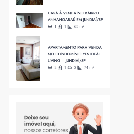
CASA À VENDA NO BAIRRO
ANHANGABAÚ EM JUNDIAÍ/SP
1
1
65
m²
APARTAMENTO PARA VENDA
NO CONDOMÍNIO YES IDEAL
LIVING – JUNDIAÍ/SP
2
1
2
74
m²