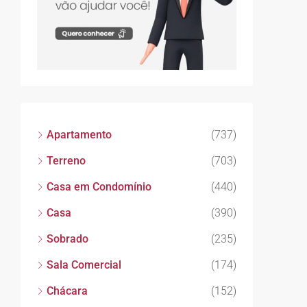
Apartamento
(737)
Terreno
(703)
Casa em Condomínio
(440)
Casa
(390)
Sobrado
(235)
Sala Comercial
(174)
Chácara
(152)