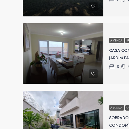
À VENDA
I
CASA COM
JARDIM PA
3
À VENDA
C
SOBRADO
CONDOMÍN