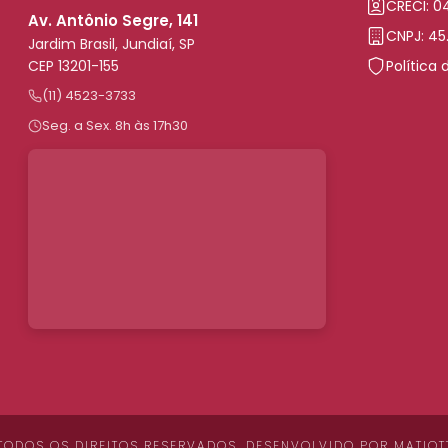
CRECI: 
Av. Antônio Segre, 141
CNPJ: 45
Jardim Brasil, Jundiaí, SP
CEP 13201-155
Política 
(11) 4523-3733
Seg. a Sex. 8h às 17h30
 TODOS OS DIREITOS RESERVADOS. DESENVOLVIDO POR
MATIOT