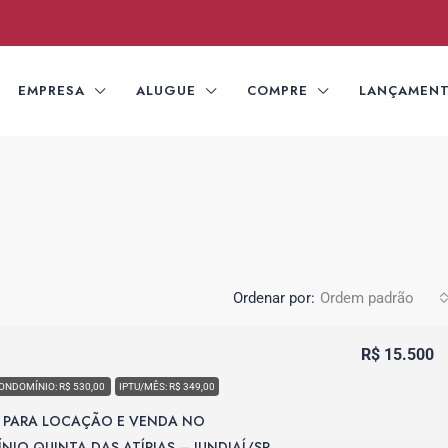
EMPRESA
ALUGUE
COMPRE
LANÇAMEN
Ordenar por:
Ordem padrão
R$ 15.500
ONDOMÍNIO: R$ 530,00
IPTU/MÊS: R$ 349,00
 PARA LOCAÇÃO E VENDA NO
IO QUINTA DAS ATÍRIAS – JUNDIAÍ/SP