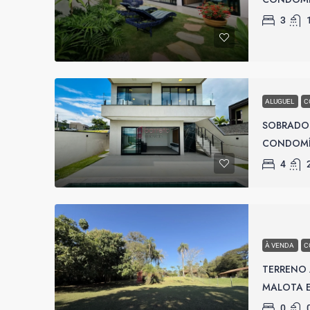
3
ALUGUEL
C
SOBRADO
CONDOMÍN
4
À VENDA
C
TERRENO
MALOTA E
0