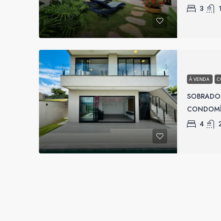
3
À VENDA
C
SOBRADO
CONDOMÍN
4