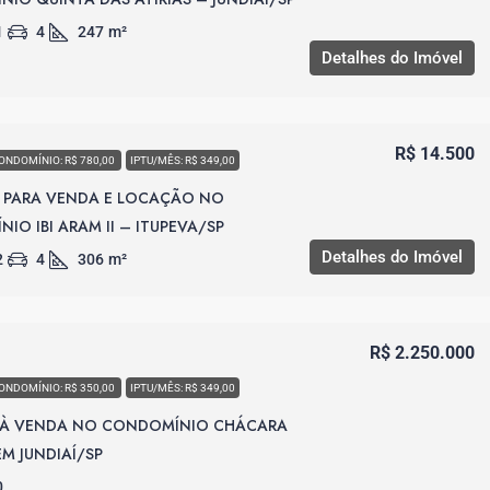
1
4
247
m²
Detalhes do Imóvel
R$ 14.500
ONDOMÍNIO: R$ 780,00
IPTU/MÊS: R$ 349,00
 PARA VENDA E LOCAÇÃO NO
IO IBI ARAM II – ITUPEVA/SP
Detalhes do Imóvel
2
4
306
m²
R$ 2.250.000
ONDOMÍNIO: R$ 350,00
IPTU/MÊS: R$ 349,00
 À VENDA NO CONDOMÍNIO CHÁCARA
M JUNDIAÍ/SP
0