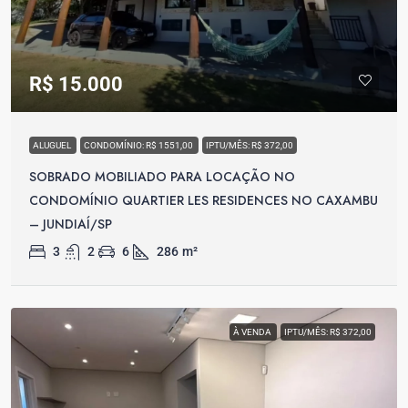
R$ 15.000
ALUGUEL
CONDOMÍNIO: R$ 1551,00
IPTU/MÊS: R$ 372,00
SOBRADO MOBILIADO PARA LOCAÇÃO NO
CONDOMÍNIO QUARTIER LES RESIDENCES NO CAXAMBU
– JUNDIAÍ/SP
3
2
6
286
m²
À VENDA
IPTU/MÊS: R$ 372,00