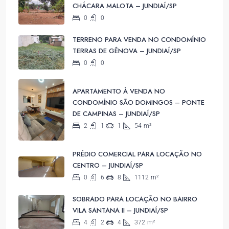
CHÁCARA MALOTA – JUNDIAÍ/SP
0
0
TERRENO PARA VENDA NO CONDOMÍNIO
TERRAS DE GÊNOVA – JUNDIAÍ/SP
0
0
APARTAMENTO À VENDA NO
CONDOMÍNIO SÃO DOMINGOS – PONTE
DE CAMPINAS – JUNDIAÍ/SP
2
1
1
54
m²
PRÉDIO COMERCIAL PARA LOCAÇÃO NO
CENTRO – JUNDIAÍ/SP
0
6
8
1112
m²
SOBRADO PARA LOCAÇÃO NO BAIRRO
VILA SANTANA II – JUNDIAÍ/SP
4
2
4
372
m²