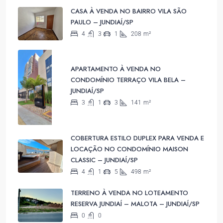
CASA À VENDA NO BAIRRO VILA SÃO
PAULO – JUNDIAÍ/SP
4
3
1
208
m²
APARTAMENTO À VENDA NO
CONDOMÍNIO TERRAÇO VILA BELA –
JUNDIAÍ/SP
3
1
3
141
m²
COBERTURA ESTILO DUPLEX PARA VENDA E
LOCAÇÃO NO CONDOMÍNIO MAISON
CLASSIC – JUNDIAÍ/SP
4
1
5
498
m²
TERRENO À VENDA NO LOTEAMENTO
RESERVA JUNDIAÍ – MALOTA – JUNDIAÍ/SP
0
0