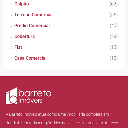
Galpão
(62)
Terreno Comercial
(56)
Prédio Comercial
(40)
Cobertura
(28)
Flat
(13)
Casa Comercial
(13)
A Barreto Imóveis atua como uma imobiliária completa em
Jundiaí e em toda a região. Nós nos especializamos em oferecer