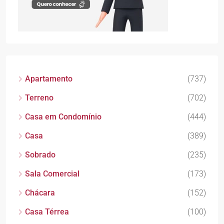
Apartamento
(737)
Terreno
(702)
Casa em Condomínio
(444)
Casa
(389)
Sobrado
(235)
Sala Comercial
(173)
Chácara
(152)
Casa Térrea
(100)