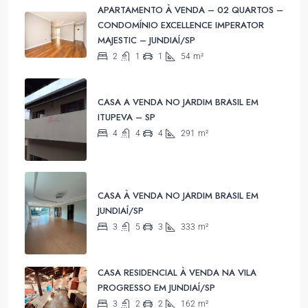
APARTAMENTO À VENDA – 02 QUARTOS –
CONDOMÍNIO EXCELLENCE IMPERATOR
MAJESTIC – JUNDIAÍ/SP
2
1
1
54
m²
CASA A VENDA NO JARDIM BRASIL EM
ITUPEVA – SP
4
4
4
291
m²
CASA À VENDA NO JARDIM BRASIL EM
JUNDIAÍ/SP
3
5
3
333
m²
CASA RESIDENCIAL À VENDA NA VILA
PROGRESSO EM JUNDIAÍ/SP
3
2
2
162
m²