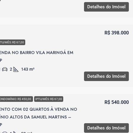
Detalhes do Imóvel
R$ 398.000
PTU/MÊS: R$ 67,00
ENDA NO BAIRRO VILA MARINGÁ EM
P
1
2
143
m²
Detalhes do Imóvel
ONDOMÍNIO: R$ 450,00
IPTU/MÊS: R$ 67,00
R$ 540.000
ENTO COM 02 QUARTOS À VENDA NO
IO ALTOS DA SAMUEL MARTINS –
P
Detalhes do Imóvel