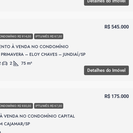
Detalhes do Imóvel
R$ 545.000
ONDOMÍNIO: R$ 914,00
IPTU/MÊS: R$ 67,00
ENTO À VENDA NO CONDOMÍNIO
PRIMAVERA – ELOY CHAVES – JUNDIAÍ/SP
2
2
75
m²
Detalhes do Imóvel
R$ 175.000
ONDOMÍNIO: R$ 930,00
IPTU/MÊS: R$ 67,00
 À VENDA NO CONDOMÍNIO CAPITAL
 EM CAJAMAR/SP
0