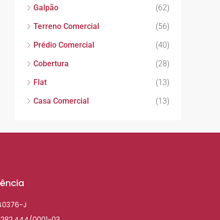
Galpão
(62)
Terreno Comercial
(56)
Prédio Comercial
(40)
Cobertura
(28)
Flat
(13)
Casa Comercial
(13)
ência
040376-J
.282.444/0001-03