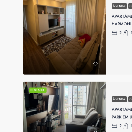
À VENDA
C
APARTAM
HARMONIA
2
DESTAQUE
À VENDA
C
APARTAM
PARK EM J
2