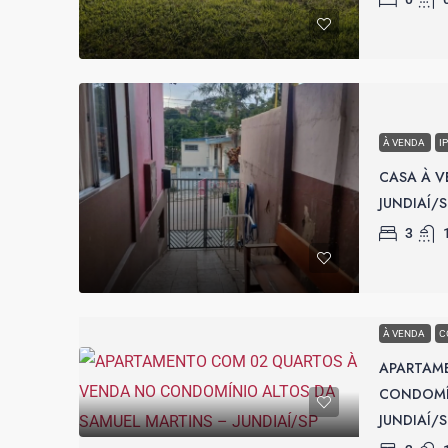
À VENDA
I
CASA À V
JUNDIAÍ/S
3
À VENDA
C
APARTAM
CONDOMÍN
JUNDIAÍ/S