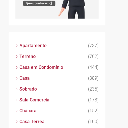
Apartamento
(737)
Terreno
(702)
Casa em Condomínio
(444)
Casa
(389)
Sobrado
(235)
Sala Comercial
(173)
Chácara
(152)
Casa Térrea
(100)