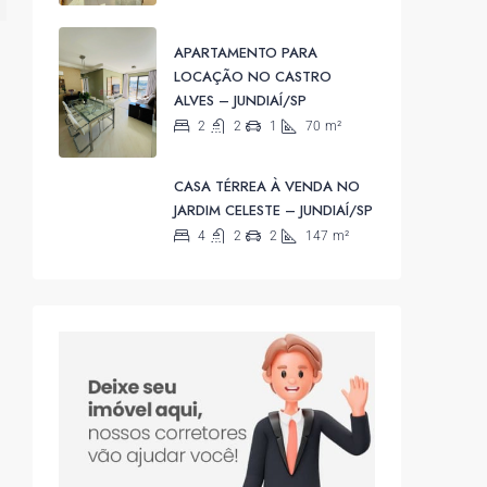
APARTAMENTO PARA
LOCAÇÃO NO CASTRO
ALVES – JUNDIAÍ/SP
2
2
1
70
m²
CASA TÉRREA À VENDA NO
JARDIM CELESTE – JUNDIAÍ/SP
4
2
2
147
m²