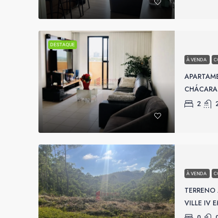
DESTAQUE
À VENDA
C
APARTAM
CHÁCARA 
2
À VENDA
C
TERRENO
VILLE IV
0