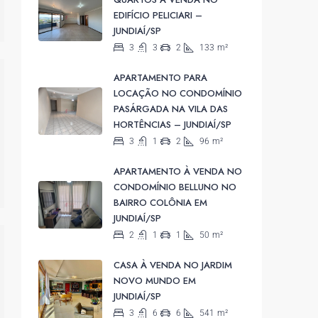
EDIFÍCIO PELICIARI –
JUNDIAÍ/SP
3
3
2
133
m²
APARTAMENTO PARA
LOCAÇÃO NO CONDOMÍNIO
PASÁRGADA NA VILA DAS
HORTÊNCIAS – JUNDIAÍ/SP
3
1
2
96
m²
APARTAMENTO À VENDA NO
CONDOMÍNIO BELLUNO NO
BAIRRO COLÔNIA EM
JUNDIAÍ/SP
2
1
1
50
m²
CASA À VENDA NO JARDIM
NOVO MUNDO EM
JUNDIAÍ/SP
3
6
6
541
m²