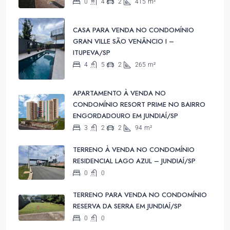
0
4
2
415
m²
CASA PARA VENDA NO CONDOMÍNIO
GRAN VILLE SÃO VENÂNCIO I –
ITUPEVA/SP
4
5
2
265
m²
APARTAMENTO À VENDA NO
CONDOMÍNIO RESORT PRIME NO BAIRRO
ENGORDADOURO EM JUNDIAÍ/SP
3
2
2
94
m²
TERRENO À VENDA NO CONDOMÍNIO
RESIDENCIAL LAGO AZUL – JUNDIAÍ/SP
0
0
TERRENO PARA VENDA NO CONDOMÍNIO
RESERVA DA SERRA EM JUNDIAÍ/SP
0
0