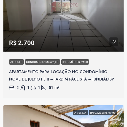
R$ 2.700
ALUGUEL
CONDOMÍNIO: R$ 526,00
IPTU/MÊS: R$ 69,00
APARTAMENTO PARA LOCAÇÃO NO CONDOMÍNIO
NOVE DE JULHO I E II – JARDIM PAULISTA – JUNDIAÍ/SP
2
1
1
51
m²
À VENDA
IPTU/MÊS: R$ 69,00