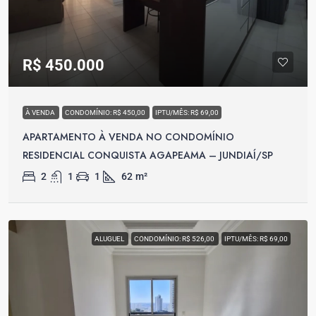
R$ 450.000
À VENDA
CONDOMÍNIO: R$ 450,00
IPTU/MÊS: R$ 69,00
APARTAMENTO À VENDA NO CONDOMÍNIO
RESIDENCIAL CONQUISTA AGAPEAMA – JUNDIAÍ/SP
2
1
1
62
m²
ALUGUEL
CONDOMÍNIO: R$ 526,00
IPTU/MÊS: R$ 69,00