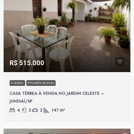
R$ 515.000
À VENDA
IPTU/MÊS: R$ 69,00
CASA TÉRREA À VENDA NO JARDIM CELESTE –
JUNDIAÍ/SP
4
2
2
147
m²