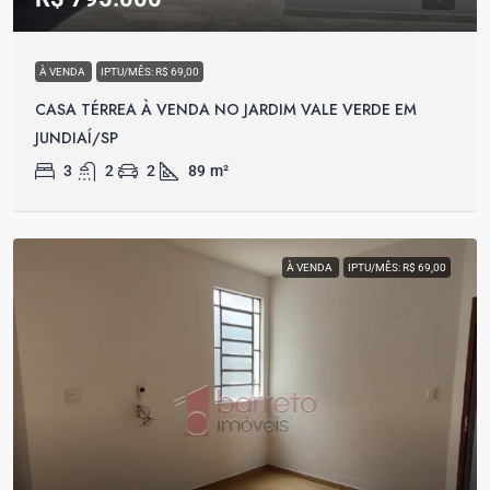
À VENDA
IPTU/MÊS: R$ 69,00
CASA TÉRREA À VENDA NO JARDIM VALE VERDE EM
JUNDIAÍ/SP
3
2
2
89
m²
À VENDA
IPTU/MÊS: R$ 69,00