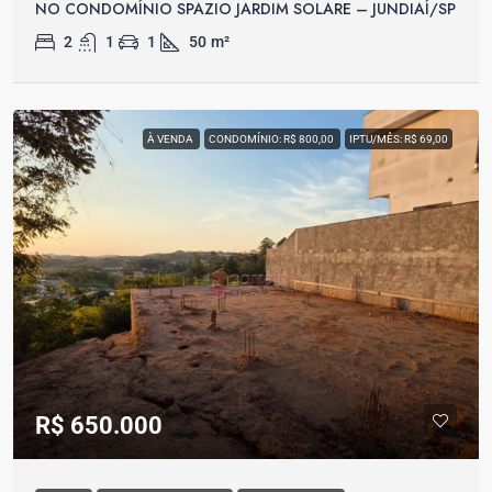
NO CONDOMÍNIO SPAZIO JARDIM SOLARE – JUNDIAÍ/SP
2
1
1
50
m²
À VENDA
CONDOMÍNIO: R$ 800,00
IPTU/MÊS: R$ 69,00
R$ 650.000