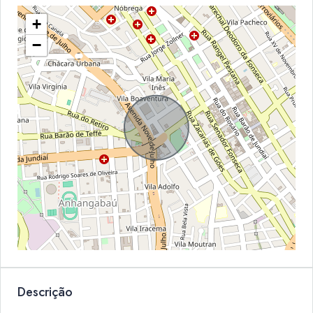
+
−
Descrição