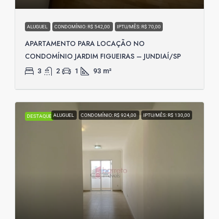
ALUGUEL
CONDOMÍNIO: R$ 542,00
IPTU/MÊS: R$ 70,00
APARTAMENTO PARA LOCAÇÃO NO
CONDOMÍNIO JARDIM FIGUEIRAS – JUNDIAÍ/SP
3
2
1
93
m²
ALUGUEL
CONDOMÍNIO: R$ 924,00
IPTU/MÊS: R$ 130,00
DESTAQUE