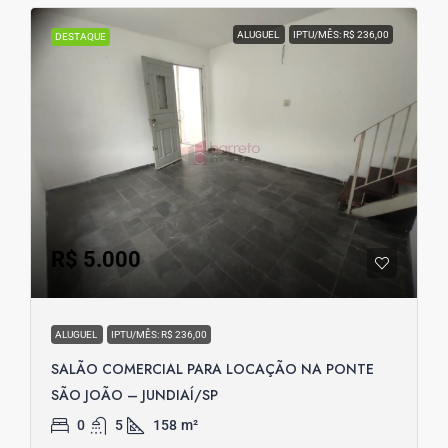
ALUGUEL
IPTU/MÊS: R$ 236,00
DESTAQUE
R$ 5.000
ALUGUEL
IPTU/MÊS: R$ 236,00
SALÃO COMERCIAL PARA LOCAÇÃO NA PONTE
SÃO JOÃO – JUNDIAÍ/SP
0
5
158
m²