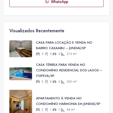
WhatsApp
Visualizados Recentemente
CASA PARA LOCAÇÃO E VENDA NO
BAIRRO CAXAMBU – JUNDIAÍ/SP
3
5
3
213
m²
CASA TÉRREA PARA VENDA NO
CONDOMÍNIO RESIDENCIAL DOS LAGOS –
ITUPEVA/SP
5
5
3
320
m²
APARTAMENTO À VENDA NO
CONDOMÍNIO HARMONIA EM JUNDIAÍ/SP
2
1
1
54
m²