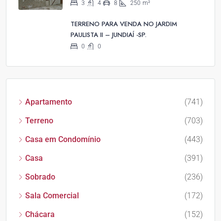
3
4
8
250
m²
TERRENO PARA VENDA NO JARDIM
PAULISTA II – JUNDIAÍ -SP.
0
0
Apartamento
(741)
Terreno
(703)
Casa em Condomínio
(443)
Casa
(391)
Sobrado
(236)
Sala Comercial
(172)
Chácara
(152)