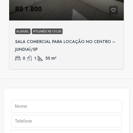
R$ 1.800
ALUGUEL
IPTU/MÊS: R$ 151,00
SALA COMERCIAL PARA LOCAÇÃO NO CENTRO –
JUNDIAÍ/SP
0
1
55
m²