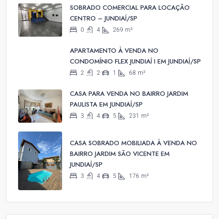
SOBRADO COMERCIAL PARA LOCAÇÃO
CENTRO – JUNDIAÍ/SP
0
4
269
m²
APARTAMENTO À VENDA NO
CONDOMÍNIO FLEX JUNDIAÍ I EM JUNDIAÍ/SP
2
2
1
68
m²
CASA PARA VENDA NO BAIRRO JARDIM
PAULISTA EM JUNDIAÍ/SP
3
4
5
231
m²
CASA SOBRADO MOBILIADA À VENDA NO
BAIRRO JARDIM SÃO VICENTE EM
JUNDIAÍ/SP
3
4
5
176
m²