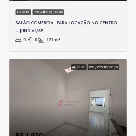
ALUGUEL
IPTU/MÊS: R$ 192,00
SALÃO COMERCIAL PARA LOCAÇÃO NO CENTRO
– JUNDIAÍ/SP
0
0
121
m²
ALUGUEL
IPTU/MÊS: R$ 151,00
R$ 1.950