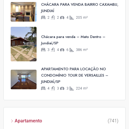
CHÁCARA PARA VENDA BAIRRO CAXAMBU,
JUNDIAÍ
2
2
4
205
m²
Chácara para venda – Mato Dentro –
Jundiaí/SP
3
4
6
386
m²
APARTAMENTO PARA LOCAÇÃO NO
CONDOMÍNIO TOUR DE VERSAILLES –
JUNDIAÍ/SP
4
3
3
224
m²
Apartamento
(741)