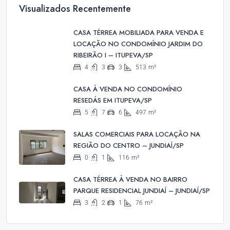
Visualizados Recentemente
CASA TÉRREA MOBILIADA PARA VENDA E
LOCAÇÃO NO CONDOMÍNIO JARDIM DO
RIBEIRÃO I – ITUPEVA/SP
4
3
3
513
m²
CASA À VENDA NO CONDOMÍNIO
RESEDÁS EM ITUPEVA/SP
5
7
6
497
m²
SALAS COMERCIAIS PARA LOCAÇÃO NA
REGIÃO DO CENTRO – JUNDIAÍ/SP
0
1
116
m²
CASA TÉRREA À VENDA NO BAIRRO
PARQUE RESIDENCIAL JUNDIAÍ – JUNDIAÍ/SP
3
2
1
76
m²