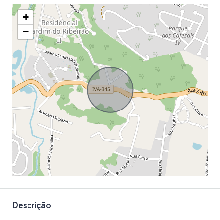
+
−
Descrição