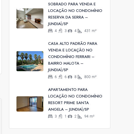
SOBRADO PARA VENDA E
LOCAÇÃO NO CONDOMÍNIO
RESERVA DA SERRA –
JUNDIAÍ/SP
4
3
4
431
m²
CASA ALTO PADRÃO PARA
VENDA E LOCAÇÃO NO
CONDOMÍNIO FERRARI –
BAIRRO MALOTA –
JUNDIAÍ/SP
6
6
8
800
m²
APARTAMENTO PARA
LOCAÇÃO NO CONDOMÍNIO
RESORT PRIME SANTA
ANGELA – JUNDIAÍ/SP
3
1
2
94
m²