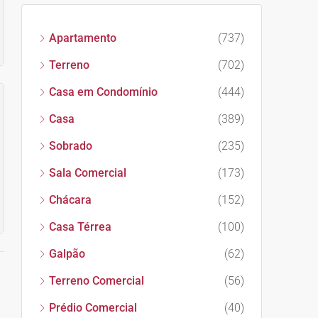
Apartamento
(737)
Terreno
(702)
Casa em Condomínio
(444)
Casa
(389)
Sobrado
(235)
Sala Comercial
(173)
Chácara
(152)
Casa Térrea
(100)
Galpão
(62)
Terreno Comercial
(56)
Prédio Comercial
(40)