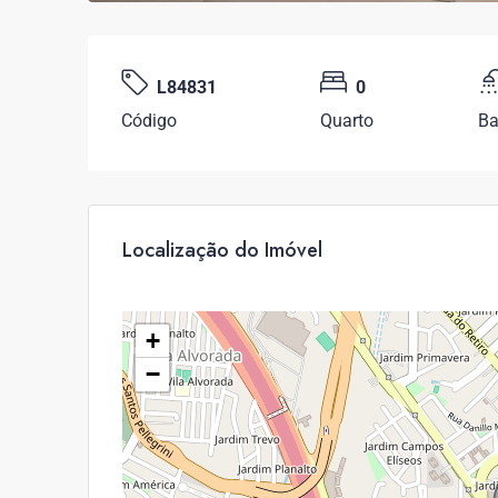
L84831
0
Código
Quarto
Ba
Localização do Imóvel
+
−