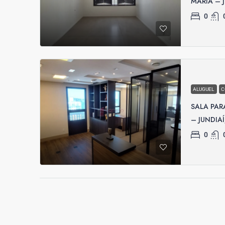
MARIA – 
0
ALUGUEL
C
SALA PAR
– JUNDIA
0