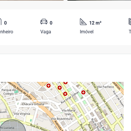
0
0
12 m²
nheiro
Vaga
Imóvel
T