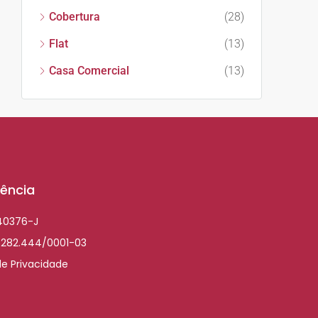
Cobertura
(28)
Flat
(13)
Casa Comercial
(13)
ência
040376-J
.282.444/0001-03
de Privacidade