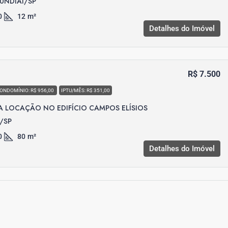
JUNDIAÍ/SP
0
12
m²
Detalhes do Imóvel
R$ 7.500
ONDOMÍNIO: R$ 956,00
IPTU/MÊS: R$ 351,00
A LOCAÇÃO NO EDIFÍCIO CAMPOS ELÍSIOS
Í/SP
0
80
m²
Detalhes do Imóvel