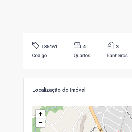
L85161
4
3
Código
Quartos
Banheiros
Localização do Imóvel
+
−