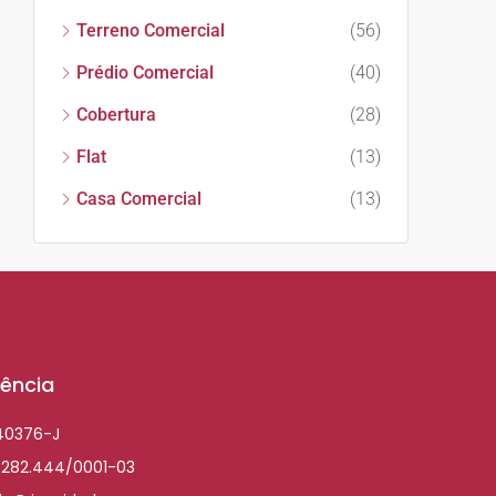
Terreno Comercial
(56)
Prédio Comercial
(40)
Cobertura
(28)
Flat
(13)
Casa Comercial
(13)
ência
040376-J
.282.444/0001-03