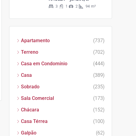
3
1
2
94
m²
Apartamento
(737)
Terreno
(702)
Casa em Condomínio
(444)
Casa
(389)
Sobrado
(235)
Sala Comercial
(173)
Chácara
(152)
Casa Térrea
(100)
Galpão
(62)