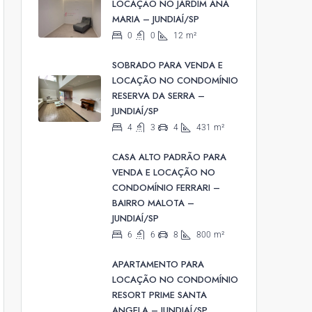
LOCAÇÃO NO JARDIM ANA
MARIA – JUNDIAÍ/SP
0
0
12
m²
SOBRADO PARA VENDA E
LOCAÇÃO NO CONDOMÍNIO
RESERVA DA SERRA –
JUNDIAÍ/SP
4
3
4
431
m²
CASA ALTO PADRÃO PARA
VENDA E LOCAÇÃO NO
CONDOMÍNIO FERRARI –
BAIRRO MALOTA –
JUNDIAÍ/SP
6
6
8
800
m²
APARTAMENTO PARA
LOCAÇÃO NO CONDOMÍNIO
RESORT PRIME SANTA
ANGELA – JUNDIAÍ/SP