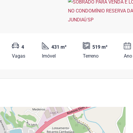
4
431 m²
519 m²
Vagas
Imóvel
Terreno
Ano