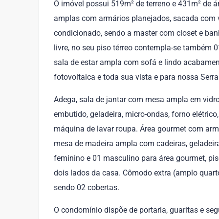
O imóvel possui 519m² de terreno e 431m² de ár
amplas com armários planejados, sacada com vis
condicionado, sendo a master com closet e banh
livre, no seu piso térreo contempla-se também 0
sala de estar ampla com sofá e lindo acabamento
fotovoltaica e toda sua vista e para nossa Serra
Adega, sala de jantar com mesa ampla em vidro,
embutido, geladeira, micro-ondas, forno elétric
máquina de lavar roupa. Área gourmet com armár
mesa de madeira ampla com cadeiras, geladeira
feminino e 01 masculino para área gourmet, pisc
dois lados da casa. Cômodo extra (amplo quar
sendo 02 cobertas.
O condomínio dispõe de portaria, guaritas e seg